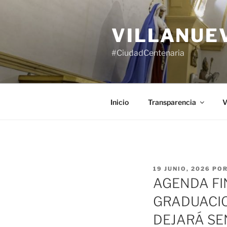
Saltar
al
VILLANUE
contenido
#CiudadCentenaria
Inicio
Transparencia
V
PUBLICADO
19 JUNIO, 2026
PO
EL
AGENDA FI
GRADUACIO
DEJARÁ SE