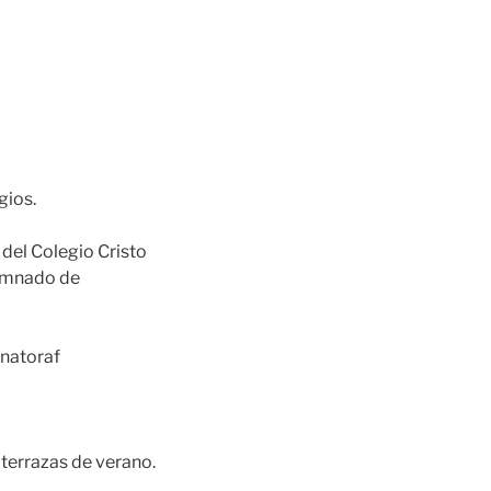
gios.
y del Colegio Cristo
lumnado de
znatoraf
terrazas de verano.