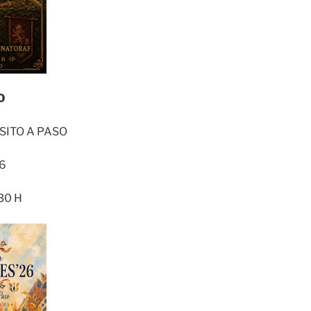
IO
SITO A PASO
26
30 H