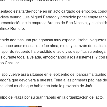
resentado esta tarde-noche en un acto cargado de emoción, con
iodista taurino Luis Miguel Parrado y presidido por el empresar
presentación de la empresa Arenas de San Nicasio, y el alcald
rtínez Romero.
tenido además una protagonista muy especial: Isabel Nogueras,
da hace unos meses, que fue alma, motor y corazón de los feste
ispo. Su recuerdo ha presidido el acto y su espíritu, su entrega
s durante toda la velada, emocionando a los asistentes. Y con 
po Castillo”
ispo vuelve así a situarse en el epicentro del panorama taurino
egoría que devolverá a nuestra Feria a las primeras páginas de
uda, dará mucho que hablar en toda la provincia de Jaén.
quipo de Plaza por su gran trabajo en la organización del acto.