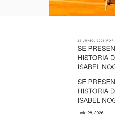
PUBLICADO
29 JUNIO, 2026
PO
EL
SE PRESEN
HISTORIA 
ISABEL NO
SE PRESEN
HISTORIA 
ISABEL NO
junio 28, 2026