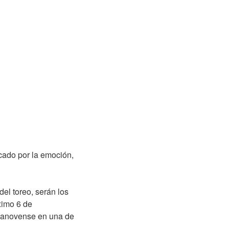
rcado por la emoción,
 toreo, serán los
óximo 6 de
illanovense en una de