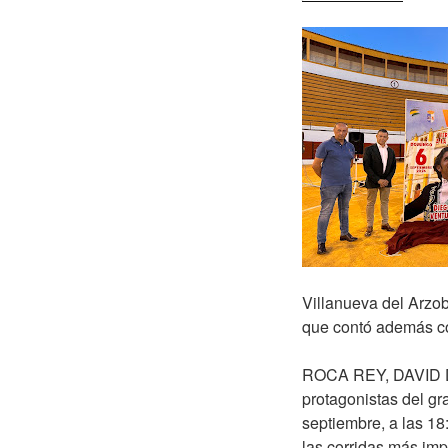
Villanueva del Arzob
que contó además co
ROCA REY, DAVID DE
protagonistas del gr
septiembre, a las 18
las corridas más imp