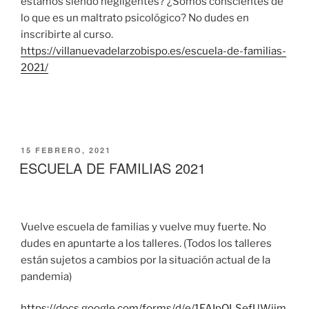
estamos siendo negligentes? ¿Somos conscientes de
lo que es un maltrato psicológico? No dudes en
inscribirte al curso.
https://villanuevadelarzobispo.es/escuela-de-familias-
2021/
PUBLICADO
15 FEBRERO, 2021
EL
ESCUELA DE FAMILIAS 2021
Vuelve escuela de familias y vuelve muy fuerte. No
dudes en apuntarte a los talleres. (Todos los talleres
están sujetos a cambios por la situación actual de la
pandemia)
https://docs.google.com/forms/d/e/1FAIpQLSefUWijm