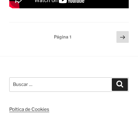
Paginación
Sigu
Página
1
pági
de
entradas
Buscar
Buscar
por:
Poltica de Cookies