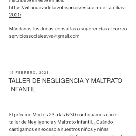
Inscríbete en este enlace:
https://villanuevadelarzobispo.es/escuela-de-familias-
2021/
Mándanos tus dudas, consultas o sugerencias al correo
serviciossocialesvva@gmail.com
PUBLICADO
19 FEBRERO, 2021
EL
TALLER DE NEGLIGENCIA Y MALTRATO
INFANTIL
El próximo Martes 23 a las 6:30 continuamos con el
taller de Negligencia y Maltrato Infantil. ¿Cuándo
castigamos en exceso a nuestros niños y niñas