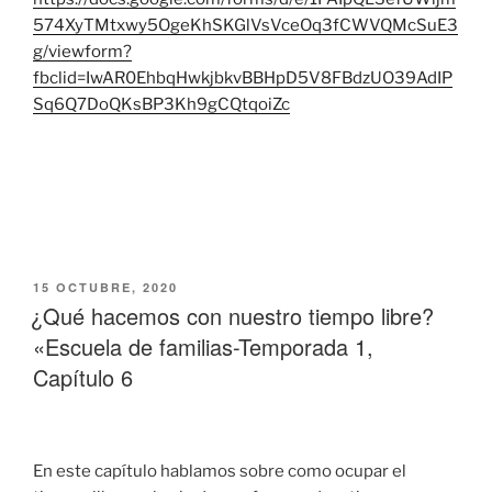
574XyTMtxwy5OgeKhSKGlVsVceOq3fCWVQMcSuE3
g/viewform?
fbclid=IwAR0EhbqHwkjbkvBBHpD5V8FBdzUO39AdIP
Sq6Q7DoQKsBP3Kh9gCQtqoiZc
PUBLICADO
15 OCTUBRE, 2020
EL
¿Qué hacemos con nuestro tiempo libre?
«Escuela de familias-Temporada 1,
Capítulo 6
En este capítulo hablamos sobre como ocupar el