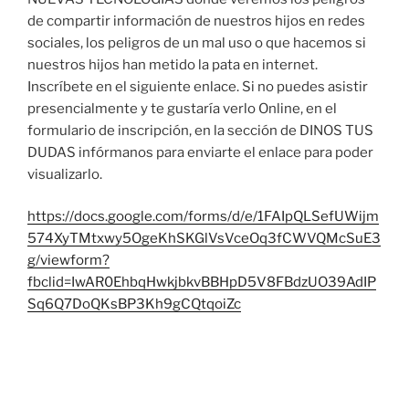
de compartir información de nuestros hijos en redes
sociales, los peligros de un mal uso o que hacemos si
nuestros hijos han metido la pata en internet.
Inscríbete en el siguiente enlace. Si no puedes asistir
presencialmente y te gustaría verlo Online, en el
formulario de inscripción, en la sección de DINOS TUS
DUDAS infórmanos para enviarte el enlace para poder
visualizarlo.
https://docs.google.com/forms/d/e/1FAIpQLSefUWijm
574XyTMtxwy5OgeKhSKGlVsVceOq3fCWVQMcSuE3
g/viewform?
fbclid=IwAR0EhbqHwkjbkvBBHpD5V8FBdzUO39AdIP
Sq6Q7DoQKsBP3Kh9gCQtqoiZc