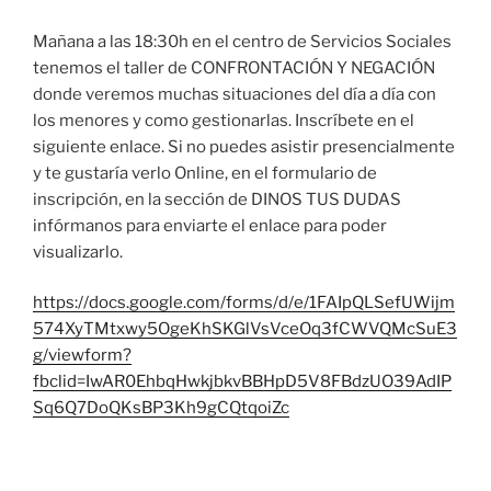
Mañana a las 18:30h en el centro de Servicios Sociales
tenemos el taller de CONFRONTACIÓN Y NEGACIÓN
donde veremos muchas situaciones del día a día con
los menores y como gestionarlas. Inscríbete en el
siguiente enlace. Si no puedes asistir presencialmente
y te gustaría verlo Online, en el formulario de
inscripción, en la sección de DINOS TUS DUDAS
infórmanos para enviarte el enlace para poder
visualizarlo.
https://docs.google.com/forms/d/e/1FAIpQLSefUWijm
574XyTMtxwy5OgeKhSKGlVsVceOq3fCWVQMcSuE3
g/viewform?
fbclid=IwAR0EhbqHwkjbkvBBHpD5V8FBdzUO39AdIP
Sq6Q7DoQKsBP3Kh9gCQtqoiZc