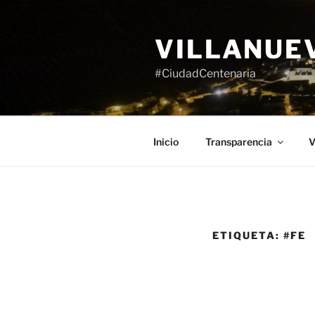
Saltar
al
VILLANUE
contenido
#CiudadCentenaria
Inicio
Transparencia
V
ETIQUETA:
#FE