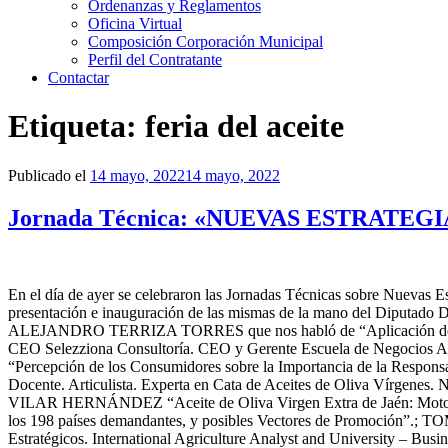
Ordenanzas y Reglamentos
Oficina Virtual
Composición Corporación Municipal
Perfil del Contratante
Contactar
Etiqueta:
feria del aceite
Publicado el
14 mayo, 2022
14 mayo, 2022
Jornada Técnica: «NUEVAS ESTRATE
En el día de ayer se celebraron las Jornadas Técnicas sobre Nuevas E
presentación e inauguración de las mismas de la mano del Diputado D
ALEJANDRO TERRIZA TORRES que nos habló de “Aplicación de los
CEO Selezziona Consultoría. CEO y Gerente Escuela de Negocios Alta
“Percepción de los Consumidores sobre la Importancia de la Re
Docente. Articulista. Experta en Cata de Aceites de Oliva Vírgenes
VILAR HERNÁNDEZ “Aceite de Oliva Virgen Extra de Jaén: Motor Ec
los 198 países demandantes, y posibles Vectores de Promoción”.; 
Estratégicos. International Agriculture Analyst and University – Bus