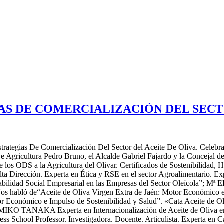
GIAS DE COMERCIALIZACIÓN DEL SEC
strategias De Comercialización Del Sector del Aceite De Oliva. Celebra
e Agricultura Pedro Bruno, el Alcalde Gabriel Fajardo y la Concejal d
 ODS a la Agricultura del Olivar. Certificados de Sostenibilid
 Dirección. Experta en Ética y RSE en el sector Agroalimentario. Exp
sponsabilidad Social Empresarial en las Empresas del Sector Ole
. Nos habló de“Aceite de Oliva Virgen Extra de Jaén: Motor Económico 
onómico e Impulso de Sostenibilidad y Salud”. «Cata Aceite de Oli
TOMIKO TANAKA Experta en Internacionalización de Aceite de Oliva e
iness School Professor. Investigadora. Docente. Articulista. Experta e