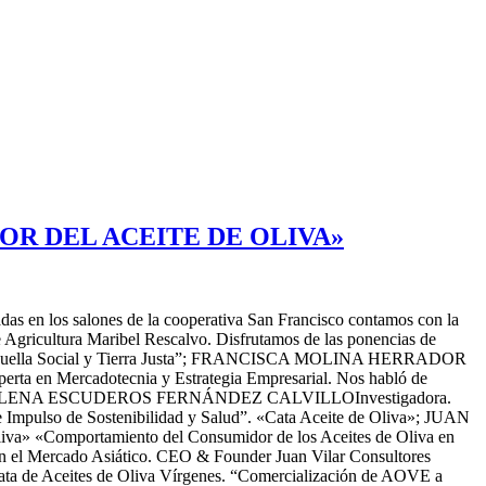
TOR DEL ACEITE DE OLIVA»
das en los salones de la cooperativa San Francisco contamos con la
e Agricultura Maribel Rescalvo. Disfrutamos de las ponencias de
ad, Huella Social y Tierra Justa”; FRANCISCA MOLINA HERRADOR
erta en Mercadotecnia y Estrategia Empresarial. Nos habló de
ícola”; Mª ELENA ESCUDEROS FERNÁNDEZ CALVILLOInvestigadora.
e Impulso de Sostenibilidad y Salud”. «Cata Aceite de Oliva»; JUAN
va» «Comportamiento del Consumidor de los Aceites de Oliva en
n el Mercado Asiático. CEO & Founder Juan Vilar Consultores
n Cata de Aceites de Oliva Vírgenes. “Comercialización de AOVE a