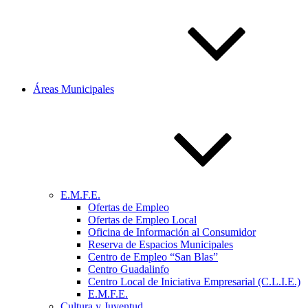
Áreas Municipales
E.M.F.E.
Ofertas de Empleo
Ofertas de Empleo Local
Oficina de Información al Consumidor
Reserva de Espacios Municipales
Centro de Empleo “San Blas”
Centro Guadalinfo
Centro Local de Iniciativa Empresarial (C.L.I.E.)
E.M.F.E.
Cultura y Juventud