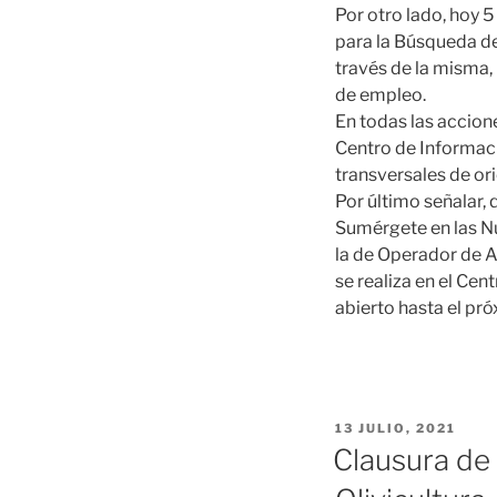
Por otro lado, hoy 
para la Búsqueda de
través de la misma,
de empleo.
En todas las accion
Centro de Informaci
transversales de ori
Por último señalar,
Sumérgete en las N
la de Operador de A
se realiza en el Cen
abierto hasta el pró
PUBLICADO
13 JULIO, 2021
EL
Clausura de