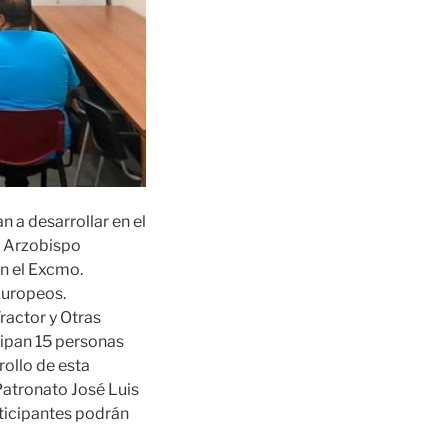
 a desarrollar en el
l Arzobispo
on el Excmo.
Europeos.
ractor y Otras
cipan 15 personas
rollo de esta
Patronato José Luis
rticipantes podrán