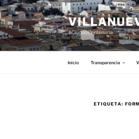
Saltar
al
VILLANUE
contenido
#CiudadCentenaria
Inicio
Transparencia
V
ETIQUETA:
FORM