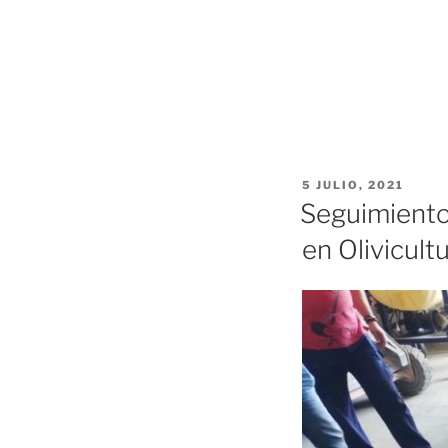
PUBLICADO
5 JULIO, 2021
EL
Seguimiento
en Olivicult