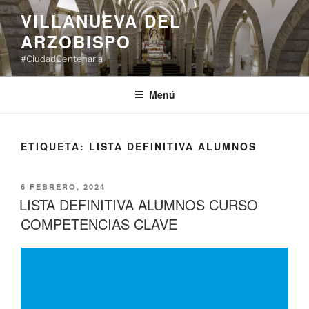
Saltar
VILLANUEVA DEL
al
ARZOBISPO
contenido
#CiudadCentenaria
Menú
ETIQUETA:
LISTA DEFINITIVA ALUMNOS
PUBLICADO
6 FEBRERO, 2024
EL
LISTA DEFINITIVA ALUMNOS CURSO
COMPETENCIAS CLAVE