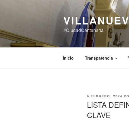
Saltar
al
VILLANUEV
contenido
#CiudadCentenaria
Inicio
Transparencia
PUBLICADO
6 FEBRERO, 2024
P
EL
LISTA DEF
CLAVE