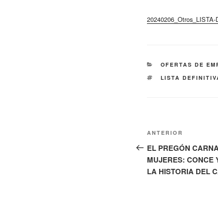
20240206_Otros_LIS
CATEGORÍAS
OFERTAS DE EM
ETIQUETAS
LISTA DEFINITI
Navegación
Entrada
ANTERIOR
de
anterior:
EL PREGÓN CARNA
MUJERES: CONCE 
entradas
LA HISTORIA DEL