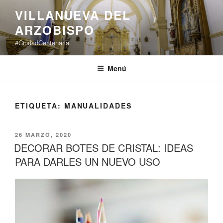
Saltar
VILLANUEVA DEL
al
ARZOBISPO
contenido
#CiudadCentenaria
Menú
ETIQUETA:
MANUALIDADES
PUBLICADO
26 MARZO, 2020
EL
DECORAR BOTES DE CRISTAL: IDEAS
PARA DARLES UN NUEVO USO