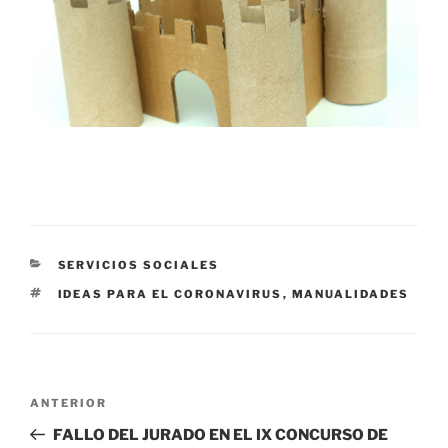
CATEGORÍAS
SERVICIOS SOCIALES
ETIQUETAS
IDEAS PARA EL CORONAVIRUS
,
MANUALIDADES
Navegación
Entrada
ANTERIOR
de
anterior:
FALLO DEL JURADO EN EL IX CONCURSO DE
entradas