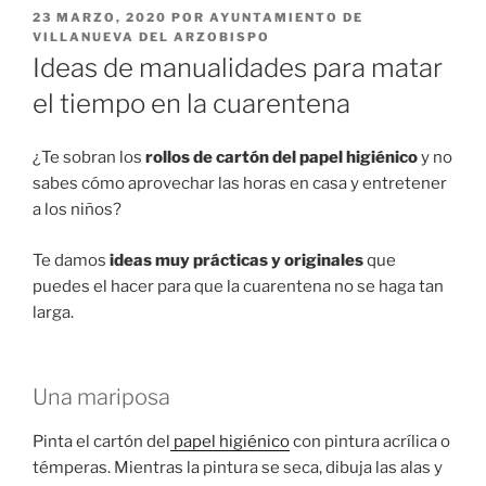
PUBLICADO
23 MARZO, 2020
POR
AYUNTAMIENTO DE
EL
VILLANUEVA DEL ARZOBISPO
Ideas de manualidades para matar
el tiempo en la cuarentena
¿Te sobran los
rollos de cartón del papel higiénico
y no
sabes cómo aprovechar las horas en casa y entretener
a los niños?
Te damos
ideas muy prácticas y originales
que
puedes el hacer para que la cuarentena no se haga tan
larga.
Una mariposa
Pinta el cartón del
papel higiénico
con pintura acrílica o
témperas. Mientras la pintura se seca, dibuja las alas y