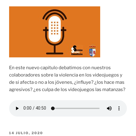
En este nuevo capitulo debatimos con nuestros
colaboradores sobre la violencia en los videojuegos y
de si afecta o no a los jóvenes, ¿influye? ¿los hace mas
agresivos? ¿es culpa de los videojuegos las matanzas?
PUBLICADO
14 JULIO, 2020