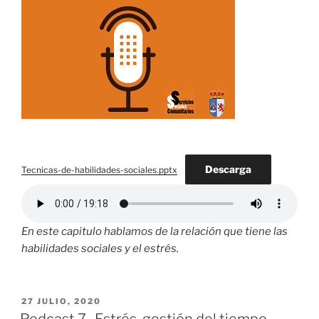
Descarga
Tecnicas-de-habilidades-sociales.pptx
En este capitulo hablamos de la relación que tiene las
habilidades sociales y el estrés.
PUBLICADO
27 JULIO, 2020
EL