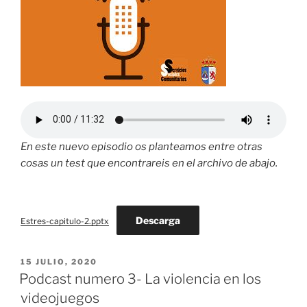
En este nuevo episodio os planteamos entre otras
cosas un test que encontrareis en el archivo de abajo.
Descarga
Estres-capitulo-2.pptx
PUBLICADO
15 JULIO, 2020
EL
Podcast numero 3- La violencia en los
videojuegos