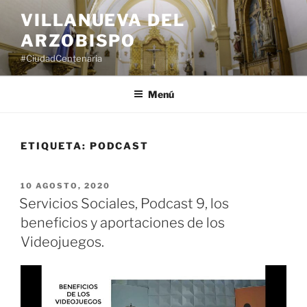
Saltar
VILLANUEVA DEL
al
ARZOBISPO
contenido
#CiudadCentenaria
Menú
ETIQUETA:
PODCAST
PUBLICADO
10 AGOSTO, 2020
EL
Servicios Sociales, Podcast 9, los
beneficios y aportaciones de los
Videojuegos.