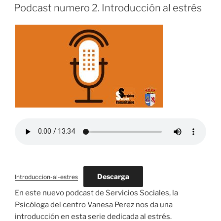
EL
Podcast numero 2. Introducción al estrés
Descarga
Introduccion-al-estres
En este nuevo podcast de Servicios Sociales, la
Psicóloga del centro Vanesa Perez nos da una
introducción en esta serie dedicada al estrés.