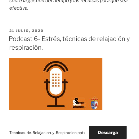
sobre la gestión del tiempo y las técnicas para que sea
efectiva.
PUBLICADO
21 JULIO, 2020
EL
Podcast 6- Estrés, técnicas de relajación y
respiración.
Descarga
Tecnicas-de-Relajacion-y-Respiracion.pptx