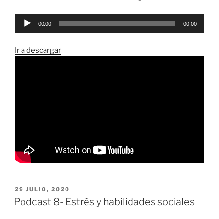
Reproductor
00:00
00:00
de
audio
Ir a descargar
PUBLICADO
29 JULIO, 2020
EL
Podcast 8- Estrés y habilidades sociales