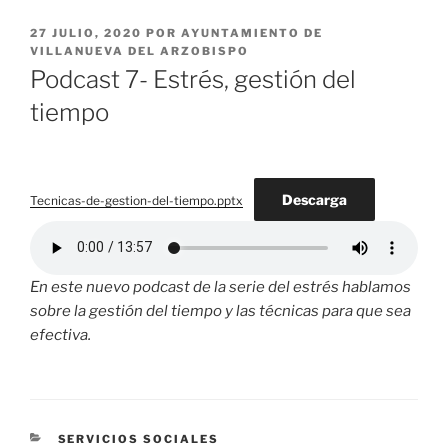
PUBLICADO
27 JULIO, 2020
POR
AYUNTAMIENTO DE
EL
VILLANUEVA DEL ARZOBISPO
Podcast 7- Estrés, gestión del
tiempo
Descarga
Tecnicas-de-gestion-del-tiempo.pptx
En este nuevo podcast de la serie del estrés hablamos
sobre la gestión del tiempo y las técnicas para que sea
efectiva.
CATEGORÍAS
SERVICIOS SOCIALES