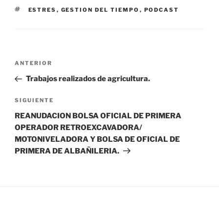
ETIQUETAS
ESTRES
,
GESTION DEL TIEMPO
,
PODCAST
Navegación
Entrada
ANTERIOR
de
anterior:
Trabajos realizados de agricultura.
entradas
Siguiente
SIGUIENTE
entrada
REANUDACION BOLSA OFICIAL DE PRIMERA
OPERADOR RETROEXCAVADORA/
MOTONIVELADORA Y BOLSA DE OFICIAL DE
PRIMERA DE ALBAÑILERIA.