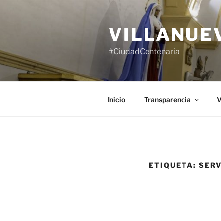
Saltar
al
VILLANUE
contenido
#CiudadCentenaria
Inicio
Transparencia
V
ETIQUETA:
SERV