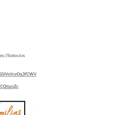
es. (Todos los
SKGlVsVceOq3fCWV
CQtqoiZc