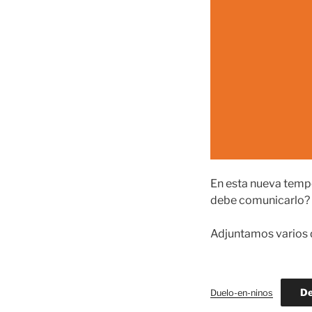
En esta nueva temp
debe comunicarlo?
Adjuntamos varios 
De
Duelo-en-ninos