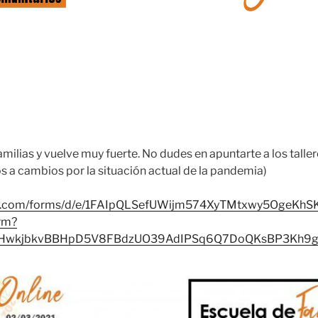
milias y vuelve muy fuerte. No dudes en apuntarte a los taller
os a cambios por la situación actual de la pandemia)
gle.com/forms/d/e/1FAIpQLSefUWijm574XyTMtxwy5OgeKh
rm?
bqHwkjbkvBBHpD5V8FBdzUO39AdIPSq6Q7DoQKsBP3Kh9g