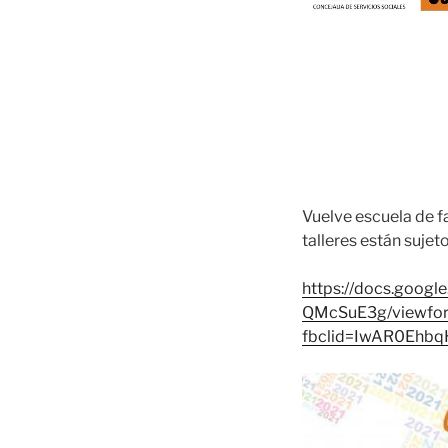
Vuelve escuela de fa
talleres están sujet
https://docs.goo
QMcSuE3g/viewfo
fbclid=IwAR0Eh