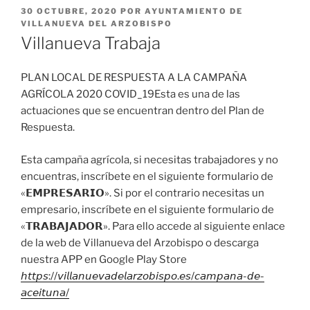
PUBLICADO
30 OCTUBRE, 2020
POR
AYUNTAMIENTO DE
EL
VILLANUEVA DEL ARZOBISPO
Villanueva Trabaja
PLAN LOCAL DE RESPUESTA A LA CAMPAÑA
AGRÍCOLA 2020 COVID_19Esta es una de las
actuaciones que se encuentran dentro del Plan de
Respuesta.
Esta campaña agrícola, si necesitas trabajadores y no
encuentras, inscríbete en el siguiente formulario de
«𝗘𝗠𝗣𝗥𝗘𝗦𝗔𝗥𝗜𝗢». Si por el contrario necesitas un
empresario, inscríbete en el siguiente formulario de
«𝗧𝗥𝗔𝗕𝗔𝗝𝗔𝗗𝗢𝗥». Para ello accede al siguiente enlace
de la web de Villanueva del Arzobispo o descarga
nuestra APP en Google Play Store
𝘩𝘵𝘵𝘱𝘴://𝘷𝘪𝘭𝘭𝘢𝘯𝘶𝘦𝘷𝘢𝘥𝘦𝘭𝘢𝘳𝘻𝘰𝘣𝘪𝘴𝘱𝘰.𝘦𝘴/𝘤𝘢𝘮𝘱𝘢𝘯𝘢-𝘥𝘦-
𝘢𝘤𝘦𝘪𝘵𝘶𝘯𝘢/