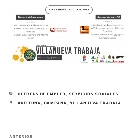
CATEGORÍAS
OFERTAS DE EMPLEO
,
SERVICIOS SOCIALES
ETIQUETAS
ACEITUNA
,
CAMPAÑA
,
VILLANUEVA TRABAJA
Navegación
Entrada
ANTERIOR