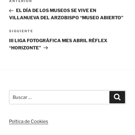
Entrada
ANTERIOR
de
anterior:
EL DÍA DE LOS MUSEOS SE VIVE EN
entradas
VILLANUEVA DEL ARZOBISPO “MUSEO ABIERTO”
Siguiente
SIGUIENTE
entrada
III LIGA FOTOGRÁFICA MES ABRIL RÉFLEX
“HORIZONTE”
Buscar
Buscar
por:
Poltica de Cookies