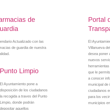
armacias de
Portal 
uardia
Transp
endario Actualizado con las
El Ayuntamie
macias de guardia de nuestra
Villanueva de
alidad.
desea poner a
nuevos servic
herramientas 
Punto Limpio
que le permita
a conocer in
El Ayuntamiento pone a
municipal de 
disposición de los ciudadanos
ciudadanos en
la recogida a traves del Punto
para los veci
Limpio, donde podrán
municipios en 
depositar aquellos