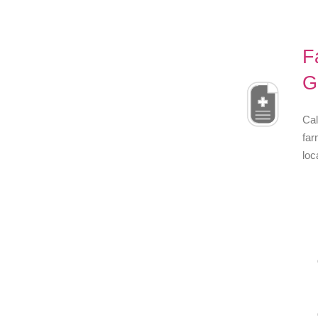
F
G
Cal
far
loc