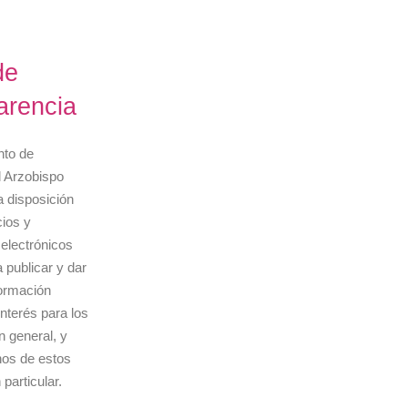
de
arencia
nto de
l Arzobispo
 disposición
ios y
electrónicos
 publicar y dar
formación
interés para los
 general, y
nos de estos
particular.