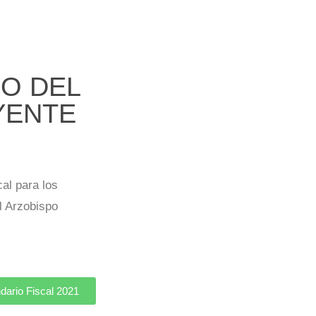
O DEL
YENTE
cal para los
l Arzobispo
dario Fiscal 2021