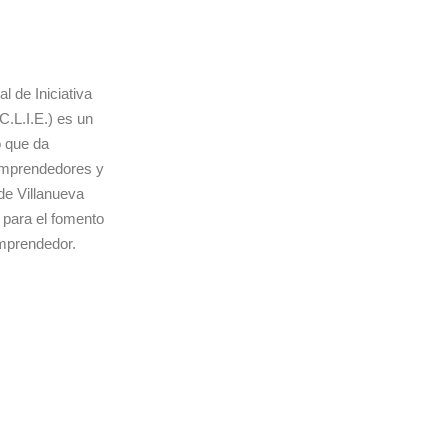
l de Iniciativa
C.L.I.E.) es un
o que da
emprendedores y
de Villanueva
 para el fomento
emprendedor.