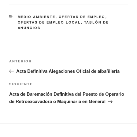
CATEGORÍAS
MEDIO AMBIENTE
,
OFERTAS DE EMPLEO
,
OFERTAS DE EMPLEO LOCAL
,
TABLÓN DE
ANUNCIOS
Navegación
Entrada
ANTERIOR
de
anterior:
Acta Definitiva Alegaciones Oficial de albañilería
entradas
Siguiente
SIGUIENTE
entrada
Acta de Baremación Definitiva del Puesto de Operario
de Retroexcavadora o Maquinaria en General