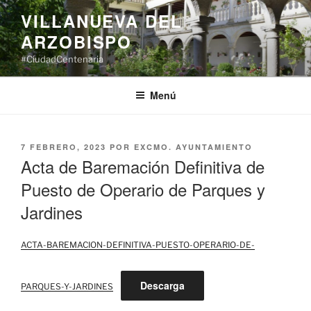
Saltar
VILLANUEVA DEL
al
ARZOBISPO
contenido
#CiudadCentenaria
Menú
PUBLICADO
7 FEBRERO, 2023
POR
EXCMO. AYUNTAMIENTO
EL
Acta de Baremación Definitiva de
Puesto de Operario de Parques y
Jardines
ACTA-BAREMACION-DEFINITIVA-PUESTO-OPERARIO-DE-
Descarga
PARQUES-Y-JARDINES