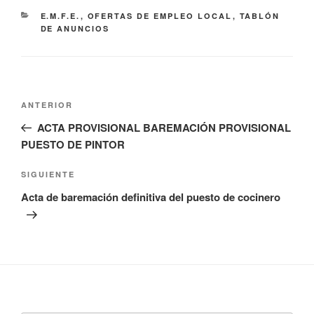
CATEGORÍAS
E.M.F.E.
,
OFERTAS DE EMPLEO LOCAL
,
TABLÓN
DE ANUNCIOS
Navegación
Entrada
ANTERIOR
de
anterior:
ACTA PROVISIONAL BAREMACIÓN PROVISIONAL
entradas
PUESTO DE PINTOR
Siguiente
SIGUIENTE
entrada
Acta de baremación definitiva del puesto de cocinero