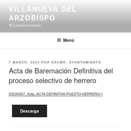
Saltar
VILLANUEVA DEL
al
ARZOBISPO
contenido
#CiudadCentenaria
Menú
PUBLICADO
7 MARZO, 2023
POR
EXCMO. AYUNTAMIENTO
EL
Acta de Baremación Definitiva del
proceso selectivo de herrero
20230307_Acta_ACTA-DEFINITIVA-PUESTO-HERRERO-1
Descarga