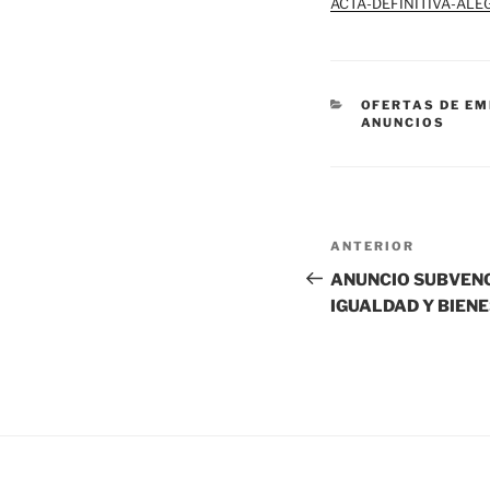
ACTA-DEFINITIVA-ALE
CATEGORÍAS
OFERTAS DE E
ANUNCIOS
Navegación
Entrada
ANTERIOR
de
anterior:
ANUNCIO SUBVENC
IGUALDAD Y BIEN
entradas