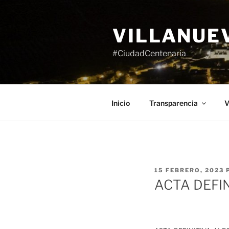
Saltar
al
VILLANUE
contenido
#CiudadCentenaria
Inicio
Transparencia
V
PUBLICADO
15 FEBRERO, 2023
EL
ACTA DEFI