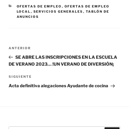
CATEGORÍAS
OFERTAS DE EMPLEO
,
OFERTAS DE EMPLEO
LOCAL
,
SERVICIOS GENERALES
,
TABLÓN DE
ANUNCIOS
Navegación
Entrada
ANTERIOR
de
anterior:
SE ABRE LAS INSCRIPCIONES EN LA ESCUELA
entradas
DE VERANO 2023… !UN VERANO DE DIVERSIÓN¡
Siguiente
SIGUIENTE
entrada
Acta definitiva alegaciones Ayudante de cocina