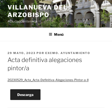
Saltar
VILLANUEVA DEL
al
ARZOBISPO
contenido
#CiudadCentenaria
Menú
PUBLICADO
29 MAYO, 2023
POR
EXCMO. AYUNTAMIENTO
EL
Acta definitiva alegaciones
pintor/a
20230529_Acta_Acta-Definitiva-Alegaciones-Pintor-a-II
Descarga