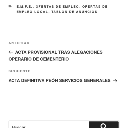
CATEGORÍAS
E.M.F.E.
,
OFERTAS DE EMPLEO
,
OFERTAS DE
EMPLEO LOCAL
,
TABLÓN DE ANUNCIOS
Navegación
Entrada
ANTERIOR
de
anterior:
ACTA PROVISIONAL TRAS ALEGACIONES
entradas
OPERARIO DE CEMENTERIO
Siguiente
SIGUIENTE
entrada
ACTA DEFINITIVA PEÓN SERVICIOS GENERALES
Buscar