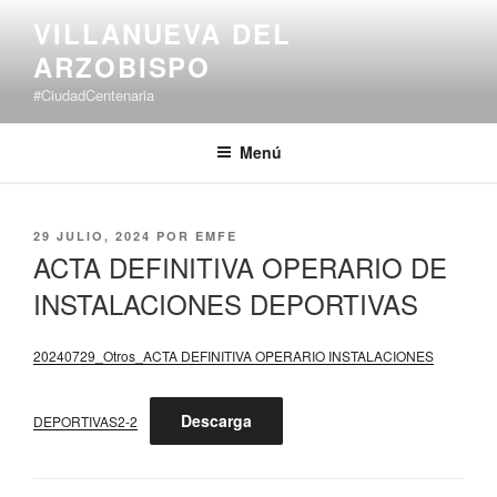
Saltar
VILLANUEVA DEL
al
ARZOBISPO
contenido
#CiudadCentenaria
Menú
PUBLICADO
29 JULIO, 2024
POR
EMFE
EL
ACTA DEFINITIVA OPERARIO DE
INSTALACIONES DEPORTIVAS
20240729_Otros_ACTA DEFINITIVA OPERARIO INSTALACIONES
Descarga
DEPORTIVAS2-2