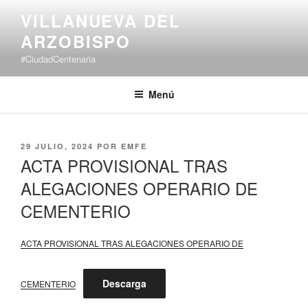
Saltar
VILLANUEVA DEL
al
ARZOBISPO
contenido
#CiudadCentenaria
Menú
PUBLICADO
29 JULIO, 2024
POR
EMFE
EL
ACTA PROVISIONAL TRAS
ALEGACIONES OPERARIO DE
CEMENTERIO
ACTA PROVISIONAL TRAS ALEGACIONES OPERARIO DE
Descarga
CEMENTERIO