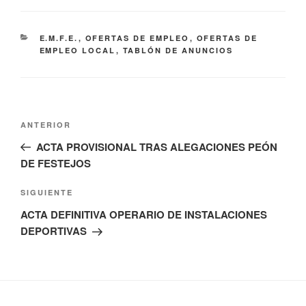
CATEGORÍAS
E.M.F.E.
,
OFERTAS DE EMPLEO
,
OFERTAS DE
EMPLEO LOCAL
,
TABLÓN DE ANUNCIOS
Navegación
Entrada
ANTERIOR
de
anterior:
ACTA PROVISIONAL TRAS ALEGACIONES PEÓN
entradas
DE FESTEJOS
Siguiente
SIGUIENTE
entrada
ACTA DEFINITIVA OPERARIO DE INSTALACIONES
DEPORTIVAS