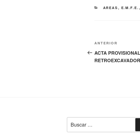
CATEGORÍAS
AREAS
,
E.M.F.E.
Navegación
Entrada
ANTERIOR
de
anterior:
ACTA PROVISIONA
RETROEXCAVADO
entradas
Buscar
por: