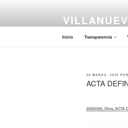
Saltar
al
VILLANUEV
contenido
#CiudadCentenaria
Inicio
Transparencia
PUBLICADO
26 MARZO, 2025
PO
EL
ACTA DEFI
20250326_Otros_ACTA