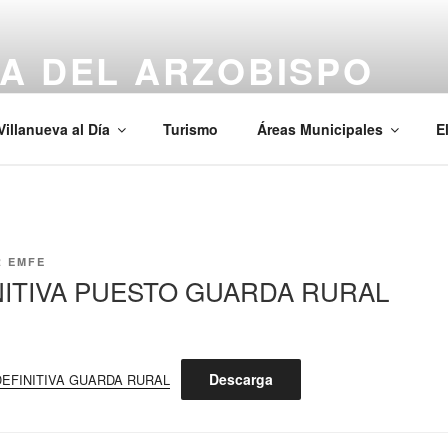
A DEL ARZOBISPO
Villanueva al Día
Turismo
Áreas Municipales
E
R
EMFE
NITIVA PUESTO GUARDA RURAL
Descarga
 DEFINITIVA GUARDA RURAL