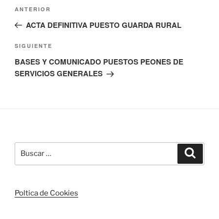
Navegación
Entrada
ANTERIOR
de
anterior:
ACTA DEFINITIVA PUESTO GUARDA RURAL
entradas
Siguiente
SIGUIENTE
entrada
BASES Y COMUNICADO PUESTOS PEONES DE
SERVICIOS GENERALES
Buscar
Buscar
por:
Poltica de Cookies