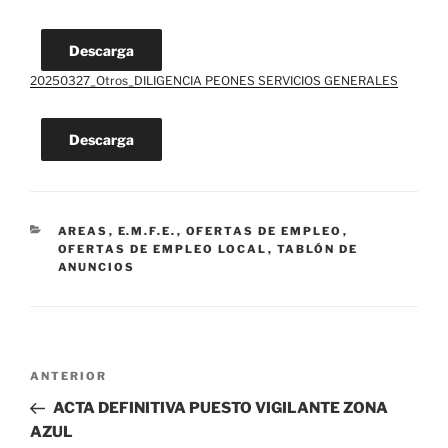
Descarga
20250327_Otros_DILIGENCIA PEONES SERVICIOS GENERALES
Descarga
CATEGORÍAS
AREAS
,
E.M.F.E.
,
OFERTAS DE EMPLEO
,
OFERTAS DE EMPLEO LOCAL
,
TABLÓN DE
ANUNCIOS
Navegación
Entrada
ANTERIOR
de
anterior:
ACTA DEFINITIVA PUESTO VIGILANTE ZONA
entradas
AZUL