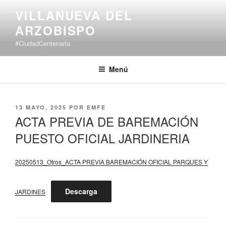
Saltar
VILLANUEVA DEL
al
ARZOBISPO
contenido
#CiudadCentenaria
Menú
PUBLICADO
13 MAYO, 2025
POR
EMFE
EL
ACTA PREVIA DE BAREMACIÓN
PUESTO OFICIAL JARDINERIA
20250513_Otros_ACTA PREVIA BAREMACIÓN OFICIAL PARQUES Y
Descarga
JARDINES