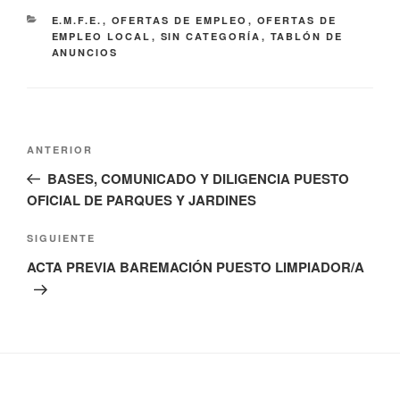
CATEGORÍAS
E.M.F.E.
,
OFERTAS DE EMPLEO
,
OFERTAS DE
EMPLEO LOCAL
,
SIN CATEGORÍA
,
TABLÓN DE
ANUNCIOS
Navegación
Entrada
ANTERIOR
de
anterior:
BASES, COMUNICADO Y DILIGENCIA PUESTO
entradas
OFICIAL DE PARQUES Y JARDINES
Siguiente
SIGUIENTE
entrada
ACTA PREVIA BAREMACIÓN PUESTO LIMPIADOR/A