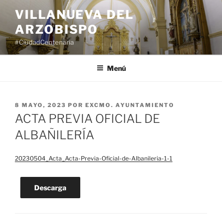
Saltar
VILLANUEVA DEL
al
ARZOBISPO
contenido
#CiudadCentenaria
Menú
PUBLICADO
8 MAYO, 2023
POR
EXCMO. AYUNTAMIENTO
EL
ACTA PREVIA OFICIAL DE
ALBAÑILERÍA
20230504_Acta_Acta-Previa-Oficial-de-Albanileria-1-1
Descarga