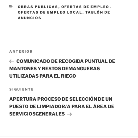
CATEGORÍAS
OBRAS PUBLICAS
,
OFERTAS DE EMPLEO
,
OFERTAS DE EMPLEO LOCAL
,
TABLÓN DE
ANUNCIOS
Navegación
Entrada
ANTERIOR
de
anterior:
COMUNICADO DE RECOGIDA PUNTUAL DE
entradas
MANTONES Y RESTOS DEMANGUERAS
UTILIZADAS PARA EL RIEGO
Siguiente
SIGUIENTE
entrada
APERTURA PROCESO DE SELECCIÓN DE UN
PUESTO DE LIMPIADOR/A PARA EL ÁREA DE
SERVICIOSGENERALES