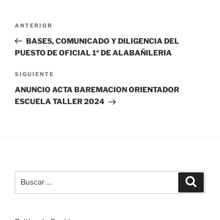
Navegación
Entrada
ANTERIOR
de
anterior:
BASES, COMUNICADO Y DILIGENCIA DEL
entradas
PUESTO DE OFICIAL 1ª DE ALABAÑILERIA
Siguiente
SIGUIENTE
entrada
ANUNCIO ACTA BAREMACION ORIENTADOR
ESCUELA TALLER 2024
Buscar
Buscar
por: