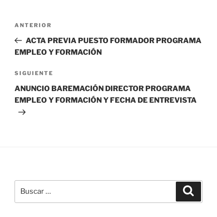
Navegación
Entrada
ANTERIOR
de
anterior:
ACTA PREVIA PUESTO FORMADOR PROGRAMA
entradas
EMPLEO Y FORMACIÓN
Siguiente
SIGUIENTE
entrada
ANUNCIO BAREMACIÓN DIRECTOR PROGRAMA
EMPLEO Y FORMACIÓN Y FECHA DE ENTREVISTA
Buscar
Buscar
por: