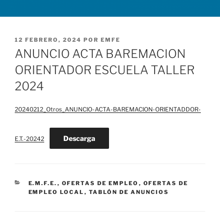
PUBLICADO
12 FEBRERO, 2024
POR
EMFE
EL
ANUNCIO ACTA BAREMACION
ORIENTADOR ESCUELA TALLER
2024
20240212_Otros_ANUNCIO-ACTA-BAREMACION-ORIENTADDOR-
Descarga
E.T.-20242
CATEGORÍAS
E.M.F.E.
,
OFERTAS DE EMPLEO
,
OFERTAS DE
EMPLEO LOCAL
,
TABLÓN DE ANUNCIOS