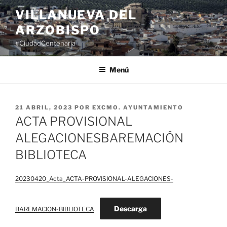
Saltar
VILLANUEVA DEL
al
ARZOBISPO
contenido
#CiudadCentenaria
Menú
PUBLICADO
21 ABRIL, 2023
POR
EXCMO. AYUNTAMIENTO
EL
ACTA PROVISIONAL
ALEGACIONESBAREMACIÓN
BIBLIOTECA
20230420_Acta_ACTA-PROVISIONAL-ALEGACIONES-
Descarga
BAREMACION-BIBLIOTECA