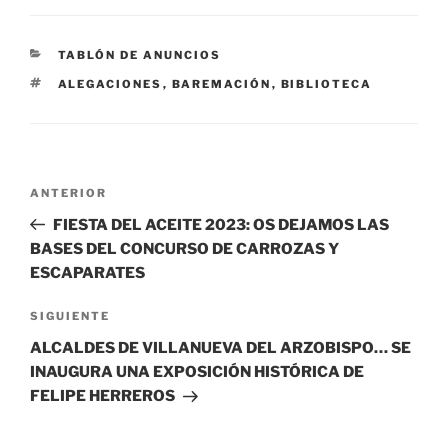
CATEGORÍAS
TABLÓN DE ANUNCIOS
ETIQUETAS
ALEGACIONES
,
BAREMACIÓN
,
BIBLIOTECA
Navegación
Entrada
ANTERIOR
de
anterior:
FIESTA DEL ACEITE 2023: OS DEJAMOS LAS
entradas
BASES DEL CONCURSO DE CARROZAS Y
ESCAPARATES
Siguiente
SIGUIENTE
entrada
ALCALDES DE VILLANUEVA DEL ARZOBISPO… SE
INAUGURA UNA EXPOSICIÓN HISTÓRICA DE
FELIPE HERREROS