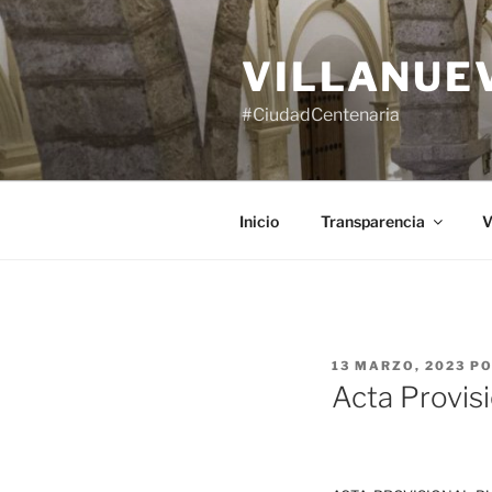
Saltar
al
VILLANUE
contenido
#CiudadCentenaria
Inicio
Transparencia
V
PUBLICADO
13 MARZO, 2023
P
EL
Acta Provis