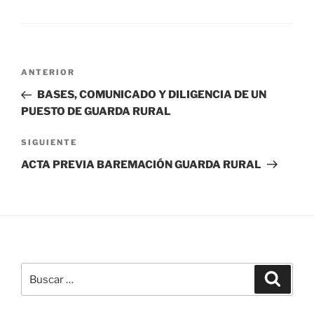
Navegación
Entrada
ANTERIOR
de
anterior:
BASES, COMUNICADO Y DILIGENCIA DE UN
entradas
PUESTO DE GUARDA RURAL
Siguiente
SIGUIENTE
entrada
ACTA PREVIA BAREMACIÓN GUARDA RURAL
Buscar
Buscar
por: