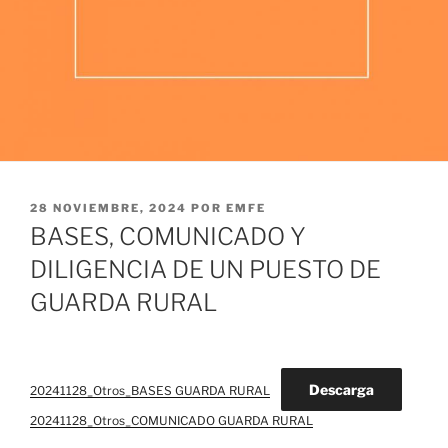
PUBLICADO
28 NOVIEMBRE, 2024
POR
EMFE
EL
BASES, COMUNICADO Y
DILIGENCIA DE UN PUESTO DE
GUARDA RURAL
Descarga
20241128_Otros_BASES GUARDA RURAL
20241128_Otros_COMUNICADO GUARDA RURAL