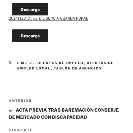
Descarga
20241128_Otros_DILIGENCIA GUARDA RURAL
Descarga
CATEGORÍAS
E.M.F.E.
,
OFERTAS DE EMPLEO
,
OFERTAS DE
EMPLEO LOCAL
,
TABLÓN DE ANUNCIOS
Navegación
Entrada
ANTERIOR
de
anterior:
ACTA PREVIA TRAS BAREMACIÓN CONSERJE
entradas
DE MERCADO CON DISCAPACIDAD
Siguiente
SIGUIENTE