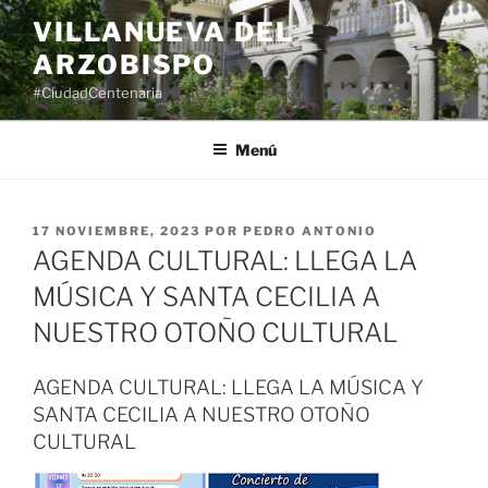
Saltar
VILLANUEVA DEL
al
ARZOBISPO
contenido
#CiudadCentenaria
Menú
PUBLICADO
17 NOVIEMBRE, 2023
POR
PEDRO ANTONIO
EL
AGENDA CULTURAL: LLEGA LA
MÚSICA Y SANTA CECILIA A
NUESTRO OTOÑO CULTURAL
AGENDA CULTURAL: LLEGA LA MÚSICA Y
SANTA CECILIA A NUESTRO OTOÑO
CULTURAL