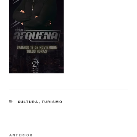
CATEGORÍAS
CULTURA
,
TURISMO
Navegación
Entrada
ANTERIOR