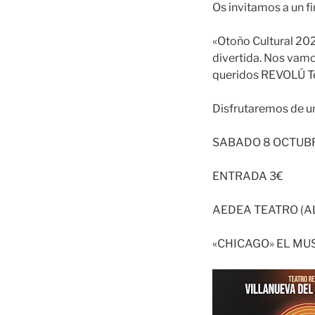
Os invitamos a un f
«Otoño Cultural 202
divertida. Nos vam
queridos REVOLÚ Tea
Disfrutaremos de u
SABADO 8 OCTUBR
ENTRADA 3€
AEDEA TEATRO (A
«CHICAGO» EL MU