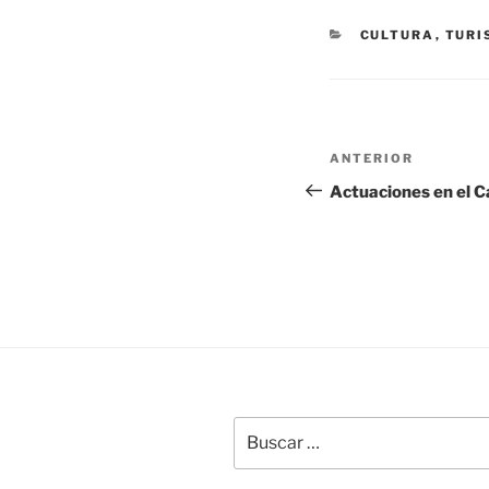
CATEGORÍAS
CULTURA
,
TURI
Navegación
Entrada
ANTERIOR
de
anterior:
Actuaciones en el 
entradas
Buscar
por: