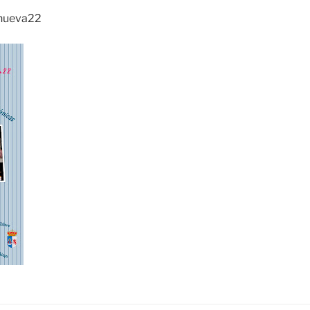
anueva22