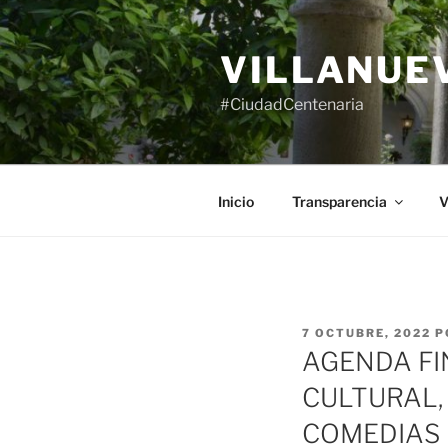
Saltar
al
VILLANUE
contenido
#CiudadCentenaria
Inicio
Transparencia
V
PUBLICADO
7 OCTUBRE, 2022
P
EL
AGENDA FI
CULTURAL,
COMEDIAS