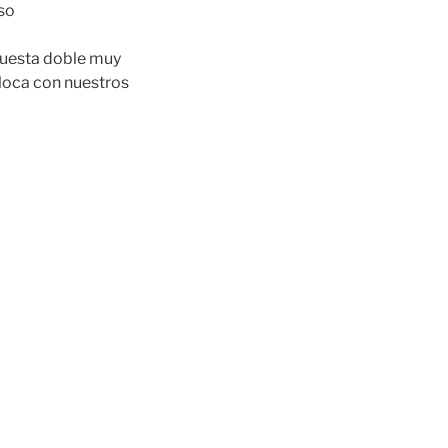
oso
opuesta doble muy
loca con nuestros