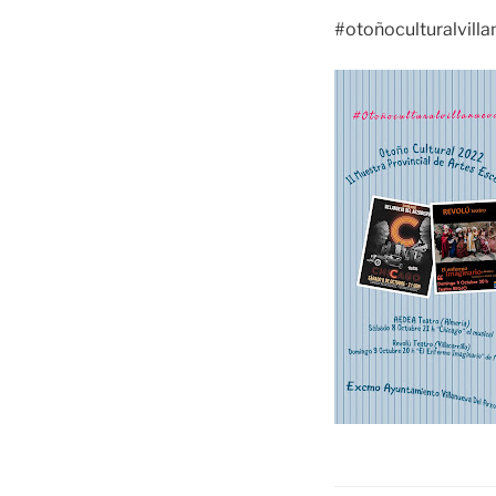
#otoñoculturalvill