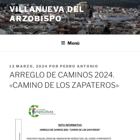
Saltar
VILLANUEVA DEL
al
ARZOBISPO
contenido
#CiudadCentenaria
Menú
PUBLICADO
13 MARZO, 2024
POR
PEDRO ANTONIO
EL
ARREGLO DE CAMINOS 2024.
«CAMINO DE LOS ZAPATEROS»