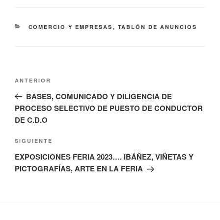
CATEGORÍAS
COMERCIO Y EMPRESAS
,
TABLÓN DE ANUNCIOS
Navegación
Entrada
ANTERIOR
de
anterior:
BASES, COMUNICADO Y DILIGENCIA DE
entradas
PROCESO SELECTIVO DE PUESTO DE CONDUCTOR
DE C.D.O
Siguiente
SIGUIENTE
entrada
EXPOSICIONES FERIA 2023…. IBÁÑEZ, VIÑETAS Y
PICTOGRAFÍAS, ARTE EN LA FERIA