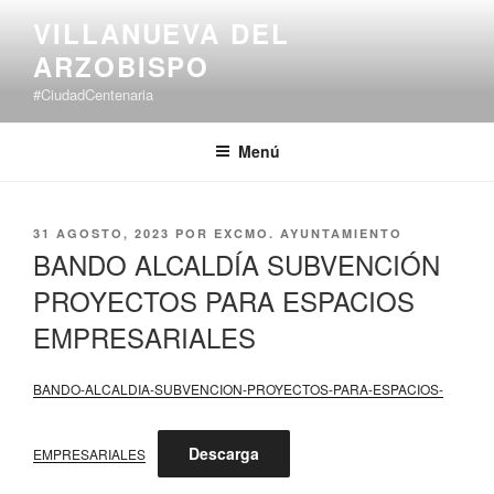
Saltar
VILLANUEVA DEL
al
ARZOBISPO
contenido
#CiudadCentenaria
Menú
PUBLICADO
31 AGOSTO, 2023
POR
EXCMO. AYUNTAMIENTO
EL
BANDO ALCALDÍA SUBVENCIÓN
PROYECTOS PARA ESPACIOS
EMPRESARIALES
BANDO-ALCALDIA-SUBVENCION-PROYECTOS-PARA-ESPACIOS-
Descarga
EMPRESARIALES