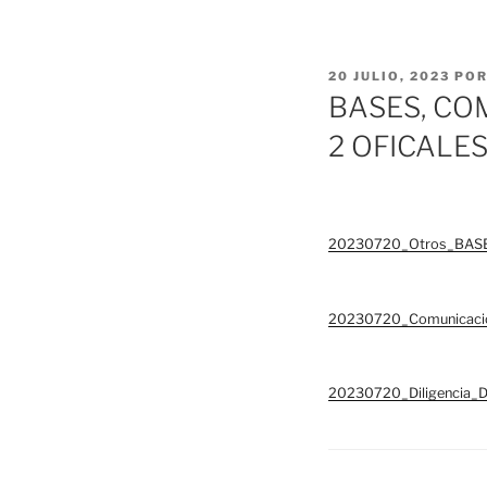
PUBLICADO
20 JULIO, 2023
PO
EL
BASES, CO
2 OFICALES
20230720_Otros_BASE
20230720_Comunicac
20230720_Diligencia_