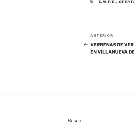
CATEGORÍAS
E.M.F.E.
,
OFERT
Navegación
Entrada
ANTERIOR
de
anterior:
VERBENAS DE VER
EN VILLANUEVA D
entradas
Buscar
por: