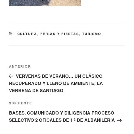
CATEGORÍAS
CULTURA
,
FERIAS Y FIESTAS
,
TURISMO
Navegación
Entrada
ANTERIOR
de
anterior:
VERVENAS DE VERANO… UN CLÁSICO
entradas
RECUPERADO Y LLENO DE AMBIENTE: LA
VERBENA DE SANTIAGO
Siguiente
SIGUIENTE
entrada
BASES, COMUNICADO Y DILIGENCIA PROCESO
SELECTIVO 2 OFICALES DE 1 ª DE ALBAÑILERIA