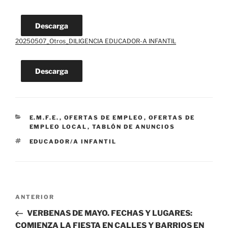
Descarga
20250507_Otros_DILIGENCIA EDUCADOR-A INFANTIL
Descarga
CATEGORÍAS
E.M.F.E.
,
OFERTAS DE EMPLEO
,
OFERTAS DE
EMPLEO LOCAL
,
TABLÓN DE ANUNCIOS
ETIQUETAS
EDUCADOR/A INFANTIL
Navegación
Entrada
ANTERIOR
de
anterior:
VERBENAS DE MAYO. FECHAS Y LUGARES:
entradas
COMIENZA LA FIESTA EN CALLES Y BARRIOS EN