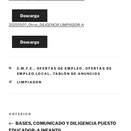
Descarga
20250507_Otros_DILIGENCIA LIMPIADOR-A
Descarga
CATEGORÍAS
E.M.F.E.
,
OFERTAS DE EMPLEO
,
OFERTAS DE
EMPLEO LOCAL
,
TABLÓN DE ANUNCIOS
ETIQUETAS
LIMPIADOR
Navegación
Entrada
ANTERIOR
de
anterior:
BASES, COMUNICADO Y DILIGENCIA PUESTO
entradas
EDUCADOR-A INFANTIL