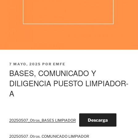
PUBLICADO
7 MAYO, 2025
POR
EMFE
EL
BASES, COMUNICADO Y
DILIGENCIA PUESTO LIMPIADOR-
A
Descarga
20250507_Otros_BASES LIMPIADOR
20250507_Otros_COMUNICADO LIMPIADOR