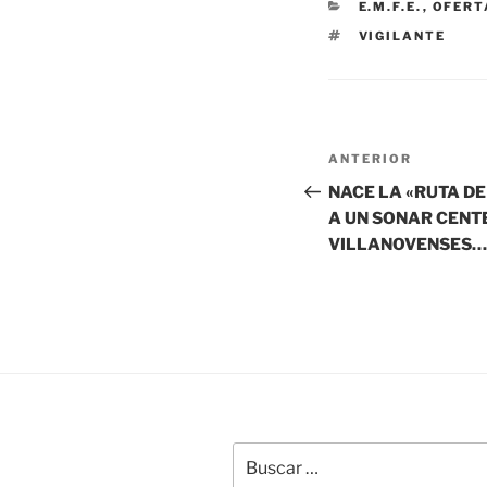
CATEGORÍAS
E.M.F.E.
,
OFERT
ETIQUETAS
VIGILANTE
Navegación
Entrada
ANTERIOR
de
anterior:
NACE LA «RUTA D
A UN SONAR CENT
entradas
VILLANOVENSES…
Buscar
por: