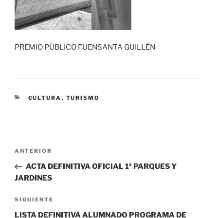
PREMIO PÚBLICO FUENSANTA GUILLÉN
CATEGORÍAS
CULTURA
,
TURISMO
Navegación
Entrada
ANTERIOR
de
anterior:
ACTA DEFINITIVA OFICIAL 1ª PARQUES Y
entradas
JARDINES
Siguiente
SIGUIENTE
entrada
LISTA DEFINITIVA ALUMNADO PROGRAMA DE