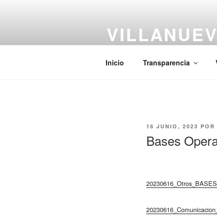
Saltar
al
VILLANUEV
contenido
#CiudadCentenaria
Inicio
Transparencia
PUBLICADO
16 JUNIO, 2023
PO
EL
Bases Operar
20230616_Otros_BASE
20230616_Comunicaci