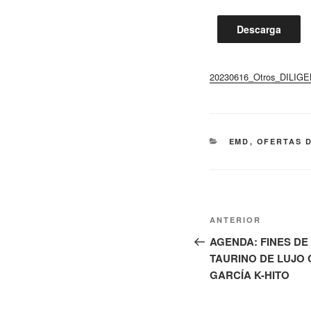
Descarga
20230616_Otros_DILIGENC
CATEGORÍAS
EMD
,
OFERTAS 
Navegación
Entrada
ANTERIOR
de
anterior:
AGENDA: FINES D
TAURINO DE LUJO 
entradas
GARCÍA K-HITO