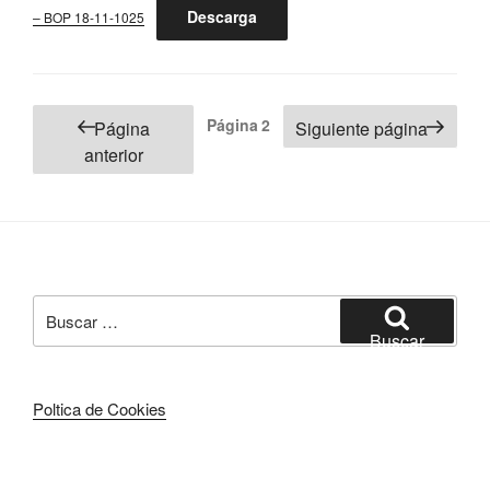
Descarga
– BOP 18-11-1025
Paginación
Página
2
Página
Siguiente página
de
anterior
entradas
Buscar
por:
Buscar
Poltica de Cookies