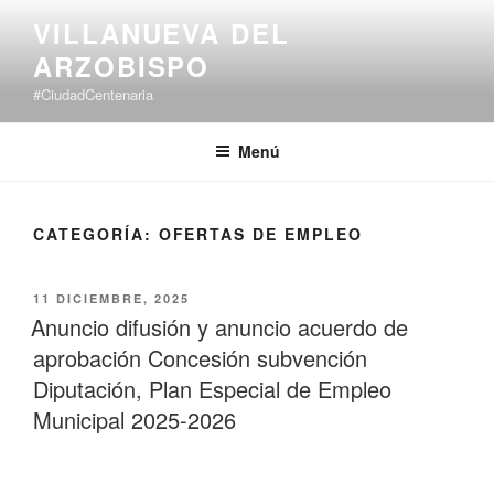
Saltar
VILLANUEVA DEL
al
ARZOBISPO
contenido
#CiudadCentenaria
Menú
CATEGORÍA:
OFERTAS DE EMPLEO
PUBLICADO
11 DICIEMBRE, 2025
EL
Anuncio difusión y anuncio acuerdo de
aprobación Concesión subvención
Diputación, Plan Especial de Empleo
Municipal 2025-2026