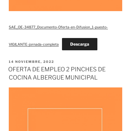
SAE_OE-34877_Documento-Oferta-en-Difusion_1-puesto-
Descarga
VIGILANTE-jornada-completa
PUBLICADO
14 NOVIEMBRE, 2022
EL
OFERTA DE EMPLEO 2 PINCHES DE
COCINA ALBERGUE MUNICIPAL