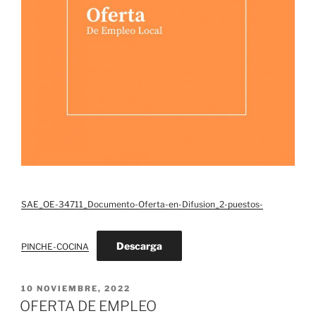
SAE_OE-34711_Documento-Oferta-en-Difusion_2-puestos-
Descarga
PINCHE-COCINA
PUBLICADO
10 NOVIEMBRE, 2022
EL
OFERTA DE EMPLEO