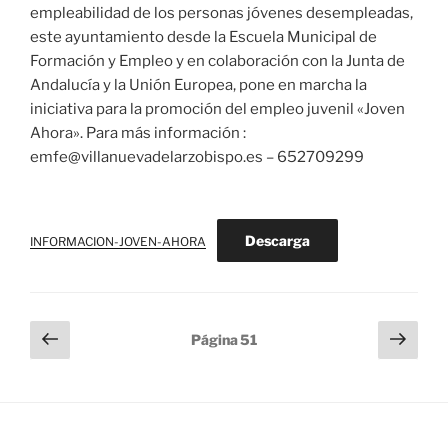
empleabilidad de los personas jóvenes desempleadas,
este ayuntamiento desde la Escuela Municipal de
Formación y Empleo y en colaboración con la Junta de
Andalucía y la Unión Europea, pone en marcha la
iniciativa para la promoción del empleo juvenil «Joven
Ahora». Para más información :
emfe@villanuevadelarzobispo.es – 652709299
Descarga
INFORMACION-JOVEN-AHORA
Paginación
Página
Sigu
Página
51
anterior
pági
de
entradas