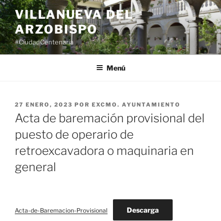
Saltar
VILLANUEVA DEL
al
ARZOBISPO
contenido
#CiudadCentenaria
Menú
PUBLICADO
27 ENERO, 2023
POR
EXCMO. AYUNTAMIENTO
EL
Acta de baremación provisional del
puesto de operario de
retroexcavadora o maquinaria en
general
Descarga
Acta-de-Baremacion-Provisional