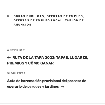
CATEGORÍAS
OBRAS PUBLICAS
,
OFERTAS DE EMPLEO
,
OFERTAS DE EMPLEO LOCAL
,
TABLÓN DE
ANUNCIOS
Navegación
Entrada
ANTERIOR
de
anterior:
RUTA DE LA TAPA 2023: TAPAS, LUGARES,
entradas
PREMIOS Y CÓMO GANAR
Siguiente
SIGUIENTE
entrada
Acta de baremación provisional del proceso de
operario de parques y jardines