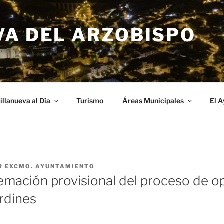
VA DEL ARZOBISPO
illanueva al Día
Turismo
Áreas Municipales
El 
R
EXCMO. AYUNTAMIENTO
emación provisional del proceso de o
rdines