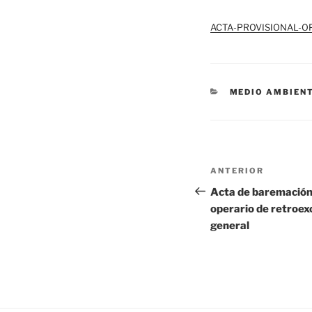
ACTA-PROVISIONAL-O
CATEGORÍAS
MEDIO AMBIEN
Navegación
Entrada
ANTERIOR
de
anterior:
Acta de baremación 
operario de retroex
entradas
general