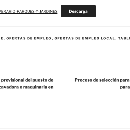
Descarga
PERARIO-PARQUES-Y-JARDINES
TE
,
OFERTAS DE EMPLEO
,
OFERTAS DE EMPLEO LOCAL
,
TABL
provisional del puesto de
Proceso de selección para O
cavadora o maquinaria en
para