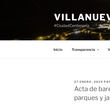
Saltar
al
VILLANUE
contenido
#CiudadCentenaria
Inicio
Transparencia
V
PUBLICADO
27 ENERO, 2023
PO
EL
Acta de bar
parques y ja