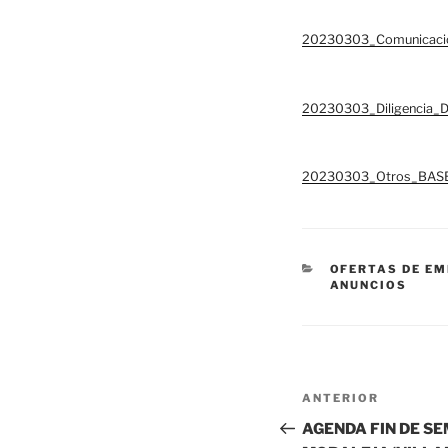
20230303_Comunicac
20230303_Diligencia
20230303_Otros_BAS
CATEGORÍAS
OFERTAS DE E
ANUNCIOS
Navegación
Entrada
ANTERIOR
de
anterior:
AGENDA FIN DE S