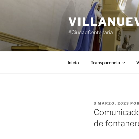
Saltar
al
VILLANUE
contenido
#CiudadCentenaria
Inicio
Transparencia
V
PUBLICADO
3 MARZO, 2023
PO
EL
Comunicado 
de fontaner