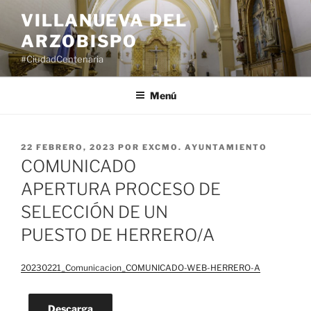
Saltar
VILLANUEVA DEL
al
ARZOBISPO
contenido
#CiudadCentenaria
Menú
PUBLICADO
22 FEBRERO, 2023
POR
EXCMO. AYUNTAMIENTO
EL
COMUNICADO
APERTURA PROCESO DE
SELECCIÓN DE UN
PUESTO DE HERRERO/A
20230221_Comunicacion_COMUNICADO-WEB-HERRERO-A
Descarga