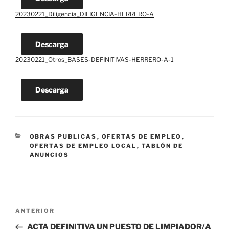
20230221_Diligencia_DILIGENCIA-HERRERO-A
Descarga
20230221_Otros_BASES-DEFINITIVAS-HERRERO-A-1
Descarga
CATEGORÍAS
OBRAS PUBLICAS
,
OFERTAS DE EMPLEO
,
OFERTAS DE EMPLEO LOCAL
,
TABLÓN DE
ANUNCIOS
Navegación
Entrada
ANTERIOR
de
anterior:
ACTA DEFINITIVA UN PUESTO DE LIMPIADOR/A